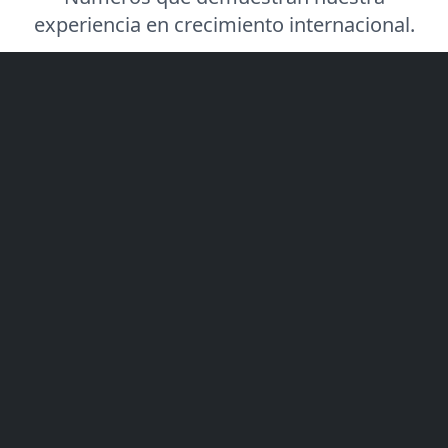
experiencia en crecimiento internacional.
8-12+
Prospectos interesados
Por mes en promedio
90%+
Perfil de Cliente Ideal
Tasa de coincidencia de respuestas
2 semanas